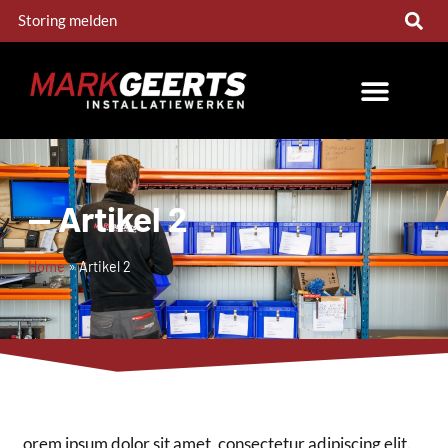
Storing melden
-- Artikel 2
Home
»
Artikel 2
orem ipsum dolor sit amet, consectetur adipiscing elit.