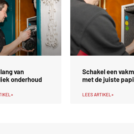
lang van
Schakel een vakm
diek onderhoud
met de juiste pap
TIKEL»
LEES ARTIKEL»