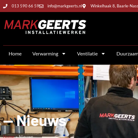
013 590 66 59
info@markgeerts.nl
Winkelhaak 8, Baarle-Nas
Home
Verwarming
Ventilatie
Duurzaa
-- Nieuws
Home
»
Nieuws