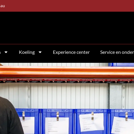
sau
m
Koeling
Experience center
Service en onde