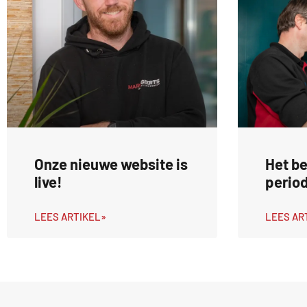
Onze nieuwe website is
Het be
live!
perio
LEES ARTIKEL»
LEES AR