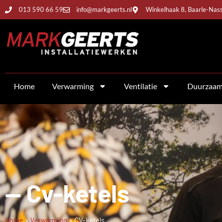
013 590 66 59
info@markgeerts.nl
Winkelhaak 8, Baarle-Nas
Home
Verwarming
Ventilatie
Duurzaa
-- Cv-ketels
Home
»
Verwarming
»
CV-ketels