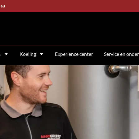
sau
m
Koeling
Experience center
Service en onde