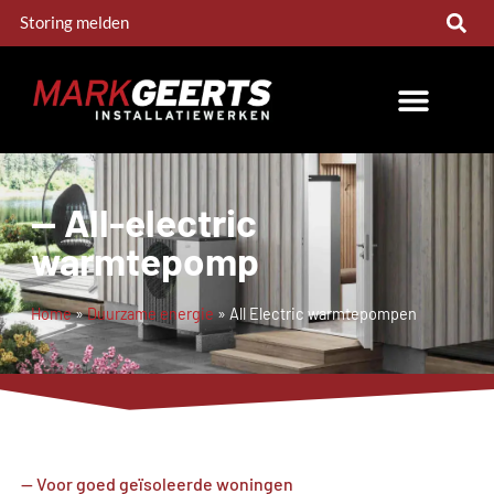
Storing melden
-- All-electric
warmtepomp
Home
»
Duurzame energie
»
All Electric warmtepompen
-- Voor goed geïsoleerde woningen