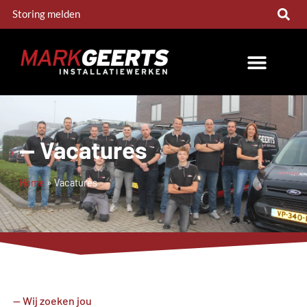
Storing melden
-- Vacatures
Home
»
Vacatures
-- Wij zoeken jou