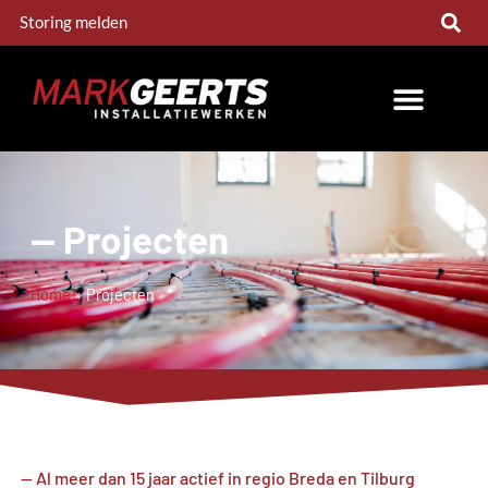
Storing melden
-- Projecten
Home
»
Projecten
-- Al meer dan 15 jaar actief in regio Breda en Tilburg